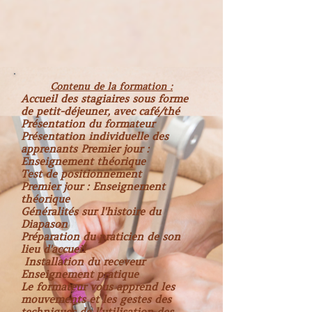
Contenu de la formation :
Accueil des stagiaires sous forme
de petit-déjeuner, avec café/thé
Présentation du formateur
Présentation individuelle des
apprenants Premier jour :
Enseignement théorique
Test de positionnement
Premier jour : Enseignement
théorique
Généralités sur l'histoire du
Diapason
Préparation du praticien de son
lieu d'accueil
Installation du receveur
Enseignement pratique
Le formateur vous apprend les
mouvements et les gestes des