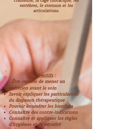
crânienne, la cage thoracique, les
vertèbres, le sternum et les
articulations.
Objectifs
:
Être capable de mener un
entretien avant le soin
Savoir expliquer les particularités
du diapason thérapeutique
Pouvoir énumérer les bienfaits
Connaître des contre-indications
Connaître et appliquer les règles
d’hygiènes et de sécurité