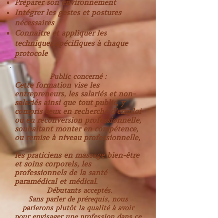
Préparer son environnement
Intégrer les gestes et postures
nécessaires
Connaitre et appliquer les
techniques spécifiques à chaque
protocole
Public concerné :
Cette formation vise les
entrepreneurs, les salariés et non-
salariés ainsi que tout public, y
compris ceux en recherche d’emploi
ou en reconversion professionnelle,
souhaitant monter en compétence,
ou remise à niveau professionnelle,
les praticiens en massage bien-être
et soins corporels, les
professionnels de la santé
paramédical et médical.
Débutan
ts acceptés.
Sans parler de prérequis, nous
parlerons plutôt la qualité à avoir
pour envisager une profession dans ce