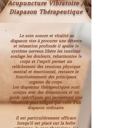
Acupuncture Vibratoire /
Diapason Thérapeutique
Le soin sonore et vitalité au
diapason vise à procurer une détente
et relaxation profonde il apaise le
système nerveux libère les tensions
soulage les douleurs, reharmonise le
corps et l’esprit permet un
relâchement des tensions physique
mental et émotionnel, restaure le
fonctionnement des principaux
organes du corps.
Les diapasons thérapeutiques sont
conçus avec des dimensions et un
poids spécifiques qui permettent une
vibration plus longue que celle d'un
diapason ordinaire.
Il est particulièrement efficace
lorsqu'il est placé sur la boîte