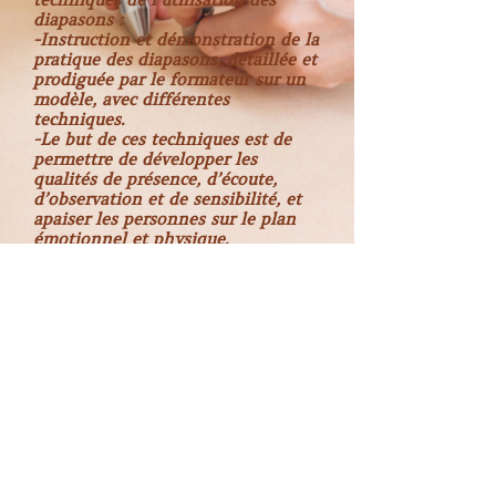
techniques de l’utilisation des
diapasons :
-Instruction et démonstration de la
pratique des diapasons, détaillée et
prodiguée par le formateur sur un
modèle, avec différentes
techniques.
-Le but de ces techniques est de
permettre de développer les
qualités de présence, d’écoute,
d’observation et de sensibilité, et
apaiser les personnes sur le plan
émotionnel et physique.
-Assimilation des techniques par
les stagiaires,
-Jeux de rôle atelier pour savoir
accueillir sa clientèle et réunion-
bilan à la fin du cours.
Le deuxième jour : Questionnaire
sur la théorie. Révision du
protocole en entier pour éviter les
mauvaises interprétations et bien
intégrer les gestes techniques, pour
être certain d'avoir intégré les bons
gestes : Ajustement des gestes et