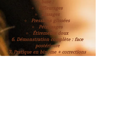
base :
Effleurages
Lissages
Pressions glissées
Pétrissages
Étirements doux
Démonstration complète : face
postérieure
Pratique en binôme + corrections
✅ Jour 2 – Intégration et
précision
Objectifs :
Valider les acquis théoriques
Améliorer la qualité du toucher
Intégrer la face antérieure du corps
Programme :
QCM théorique (origine, bienfaits,
hygiène, contre-indications…)
Révision complète du protocole
Démonstration : face antérieure