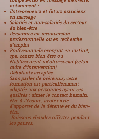
compétences en massage bien-être,
notamment :
Entrepreneurs et futurs praticiens
en massage
Salariés et non-salariés du secteur
du bien-être
Personnes en reconversion
professionnelle ou en recherche
d’emploi
Professionnels exerçant en institut,
spa, centre bien-être ou
établissement médico-social (selon
cadre d’intervention)
Débutants acceptés.
Sans parler de prérequis, cette
formation est particulièrement
adaptée aux personnes ayant ces
qualités : aimer le contact humain,
être à l’écoute, avoir envie
d’apporter de la détente et du bien-
être.
Boissons chaudes offertes pendant
les pauses.