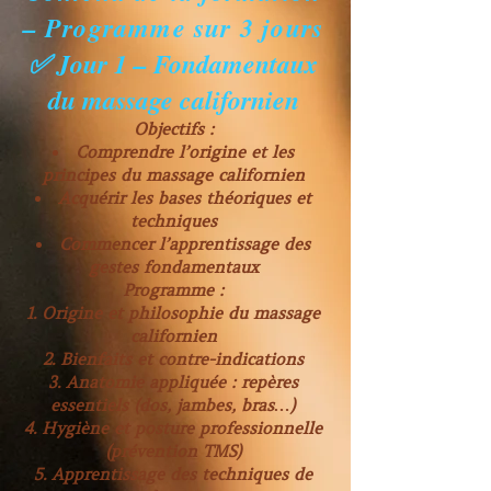
– Programme sur 3 jours
✅ Jour 1 – Fondamentaux
du massage californien
Objectifs :
Comprendre l’origine et les
principes du massage californien
Acquérir les bases théoriques et
techniques
Commencer l’apprentissage des
gestes fondamentaux
Programme :
Origine et philosophie du massage
californien
Bienfaits et contre-indications
Anatomie appliquée : repères
essentiels (dos, jambes, bras…)
Hygiène et posture professionnelle
(prévention TMS)
Apprentissage des techniques de