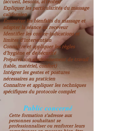
(accueil, besoins, attentes)
Expliquer les particularités du massage
californien
Énumérer les bienfaits du massage et
adapter la séance au receveur
Identifier les contre-indications et
limites d’intervention
Connaître et appliquer les règles
d’hygiène et de sécurité
Préparer son environnement de travail
(table, matériel, confort)
Intégrer les gestes et postures
nécessaires au praticien
Connaître et appliquer les techniques
spécifiques du protocole complet
Public concerné
Cette formation s’adresse aux
personnes souhaitant se
professionnaliser ou renforcer leurs