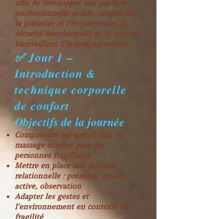
afin de développer une posture
professionnelle solide, centrée sur
la présence et l’écoute active, la
sécurité émotionnelle et le toucher
bienveillant d’accompagnement.
✅ Jour 1 –
Introduction &
technique corporelle
de confort
Objectifs de la journée
Comprendre les spécificités du
massage confort pour les
personnes fragilisées
Mettre en place une posture
relationnelle : présence, écoute
active, observation
Adapter les gestes et
l’environnement en contexte de
fragilité