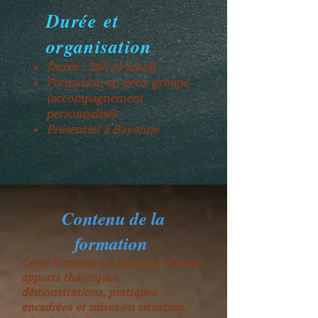
Durée et
organisation
Durée : 28h (4 jours)
Formation en petit groupe
(accompagnement
personnalisé)
Présentiel à Bayonne
Contenu de la
formation
Cette formation à Bayonne alterne
apports théoriques,
démonstrations, pratiques
encadrées et mises en situation,