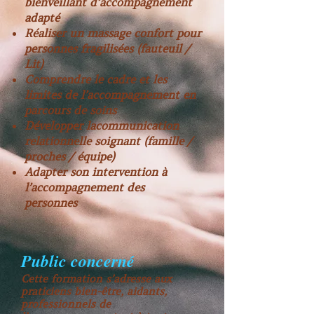
bienveillant d’accompagnement
adapté
Réaliser un massage confort pour
personnes fragilisées (fauteuil /
Lit)
Comprendre le cadre et les
limites de l’accompagnement en
parcours de soins
Développer lacommunication
relationnelle soignant (famille /
proches / équipe)
Adapter son intervention à
l’accompagnement des
personnes
Public concerné
Cette formation s’adresse aux
praticiens bien-être, aidants,
professionnels de