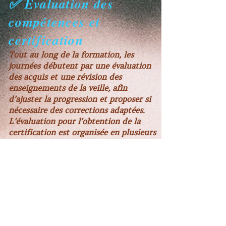
✅ Évaluation des
compétences et
certification
Tout au long de la formation, les
journées débutent par une évaluation
des acquis et une révision des
enseignements de la veille, afin
d’ajuster la progression et proposer si
nécessaire des corrections adaptées.
L’évaluation pour l’obtention de la
certification est organisée en plusieurs
étapes :
✅ 1) Évaluation pratique
en fin de formation (devant
le formateur)
À l’issue de la formation, une mise en
situation de massage est réalisée