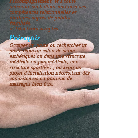
l’accompagnement, et à toute
personne souhaitant renforcer ses
compétences relationnelles et
pratiques auprès de publics
fragilisés.
✅ Débutants acceptés.
Prérequis
Occuper un poste ou rechercher un
poste dans un salon de soins
esthétiques ou dans une structure
médicale ou paramédicale, une
structure sportive…, ou avoir un
projet d’installation nécessitant des
compétences en pratique de
massages bien-être.