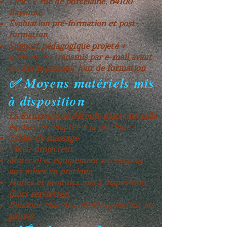
Lieu : 7 rue de porcelaine, 64100
Bayonne
Évaluation pré-formation et post-
formation
Support pédagogique projeté +
documents transmis par e-mail avant
ou dès le premier jour de formation
✅ Moyens matériels mis
à disposition
La formation se déroule dans une salle
équipée et adaptée à la pratique :
Tables de massage
Vidéo-projecteur
Matériel et équipement nécessaires
aux mises en pratique
Huiles et produits mis à disposition
(hors serviettes)
Boissons chaudes offertes pendant les
pauses