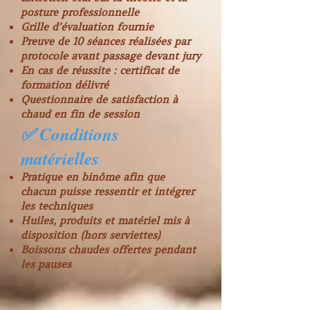
posture professionnelle
Grille d’évaluation fournie
Preuve de 10 séances réalisées par
protocole avant passage devant jury
En cas de réussite : certificat de
formation délivré
Questionnaire de satisfaction à
chaud en fin de session
✅ Conditions
matérielles
Pratique en binôme afin que
chacun puisse ressentir et intégrer
les techniques
Huiles, produits et matériel mis à
disposition (hors serviettes)
Boissons chaudes offertes pendant
les pauses