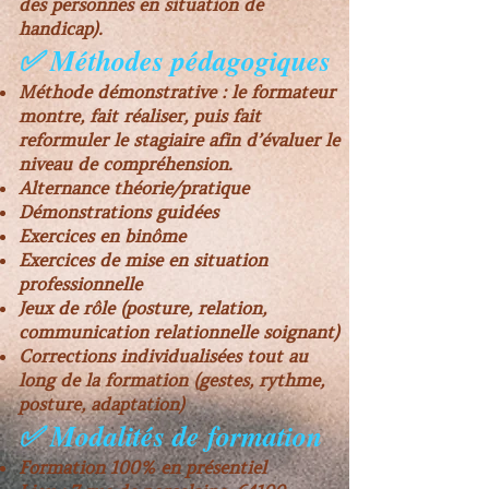
des personnes en situation de
handicap).
✅ Méthodes pédagogiques
Méthode démonstrative : le formateur
montre, fait réaliser, puis fait
reformuler le stagiaire afin d’évaluer le
niveau de compréhension.
Alternance théorie/pratique
Démonstrations guidées
Exercices en binôme
Exercices de mise en situation
professionnelle
Jeux de rôle (posture, relation,
communication relationnelle soignant)
Corrections individualisées tout au
long de la formation (gestes, rythme,
posture, adaptation)
✅ Modalités de formation
Formation 100% en présentiel