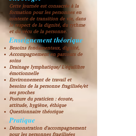
Cette journée est consacrée à la
formation pour les personnes en
contexte de transition de vie, dans
le respect de la dignité, du rythme
et du vécu de la personne.
Enseignement théorique
Besoins fondamentaux, dignité,
Accompagnement en parcours de
soins
Drainage lymphatique/ L'équilibre
émotionnelle
Environnement de travail et
besoins de la personne fragilisée/et
ses proches
Posture du praticien : écoute,
attitude, hygiène, éthique
Questionnaire théorique
Pratique
Démonstration d'accompagnement
pour les personnes fragilisées