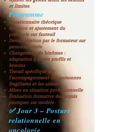
Ajuster les gestes selon les besoins
et limites
Programme
Questionnaire théorique
Révision et ajustement du
protocole sur fauteuil
Démonstration par le formateur sur
personne alitée
Changement de binômes :
adaptation à divers profils et
besoins
Travail spécifique sur
l’accompagnement des personnes
fragilisées et les aidants
Mises en situation professionnelle
Évaluation formative des acquis
pratiques sur modèle
✅ Jour 3 – Posture
relationnelle en
oncologie