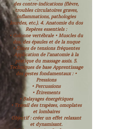
des contre-indications (fièvre,
troubles circulatoires graves,
inflammations, pathologies
lourdes, etc.). 4. Anatomie du dos
Repères essentiels :
• Colonne vertébrale • Muscles du
dos, des épaules et de la nuque
• Zones de tensions fréquentes
Application de l’anatomie à la
pratique du massage assis. 5.
Techniques de base Apprentissage
des gestes fondamentaux : •
Pressions
• Percussions
• Étirements
• Balayages énergétiques
• Travail des trapèzes, omoplates
et lombaires
Objectif : créer un effet relaxant
et dynamisant.