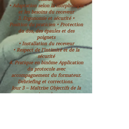
• Adaptation selon la morphologie
et les besoins du receveur
3. Ergonomie et sécurité •
Position du praticien • Protection
du dos, des épaules et des
poignets
• Installation du receveur
• Respect de l’intimité et de la
sécurité
4. Pratique en binôme Application
du protocole avec
accompagnement du formateur.
Débriefing et corrections.
Jour 3 – Maîtrise Objectifs de la
journée
• Être autonome
• Réaliser une séance
professionnelle
• Valider les compétences
Contenus