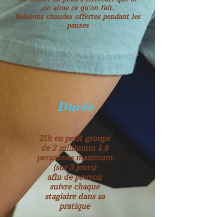
on aime ce qu'on fait.
Boissons chaudes offertes pendant les
pauses
Durée
21h en petit groupe
de 2 minimum à 8
personnes maximum
(sur 3 jours)
afin de pouvoir
suivre chaque
stagiaire dans sa
pratique