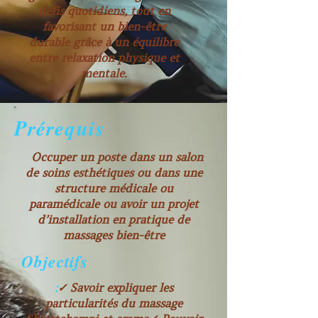
défis quotidiens, tout en
favorisant un bien-être
durable grâce à un équilibre
entre relaxation physique et
mentale.
Prérequis
Occuper un poste dans un salon
de soins esthétiques ou dans une
structure médicale ou
paramédicale ou avoir un projet
d’installation en pratique de
massages bien-être
Objectifs
:
✓ Savoir expliquer les
particularités du massage