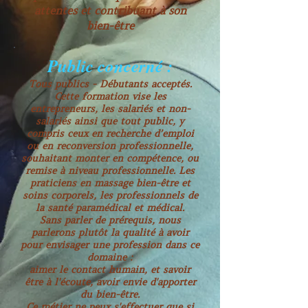
attentes et contribuant à son
bien-être
Public concerné :
Tous publics - Débutants acceptés.
Cette formation vise les
entrepreneurs, les salariés et non-
salariés ainsi que tout public, y
compris ceux en recherche d’emploi
ou en reconversion professionnelle,
souhaitant monter en compétence, ou
remise à niveau professionnelle. Les
praticiens en massage bien-être et
soins corporels, les professionnels de
la santé paramédical et médical.
Sans parler de prérequis, nous
parlerons plutôt la qualité à avoir
pour envisager une profession dans ce
domaine :
aimer le contact humain, et savoir
être à l'écoute, avoir envie d'apporter
du bien-être.
Ce métier ne peux s'effectuer que si