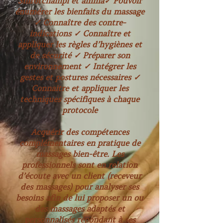
Shirotchampi et amma✓ Pouvoir
énumérer les bienfaits du massage
✓ Connaître des contre-
indications ✓ Connaître et
appliquer les règles d’hygiènes et
de sécurité ✓ Préparer son
environnement ✓ Intégrer les
gestes et postures nécessaires ✓
Connaitre et appliquer les
techniques spécifiques à chaque
protocole
Acquérir des compétences
complémentaires en pratique de
massages bien-être. Les
professionnels sont en relation
d’écoute avec un client (receveur
des massages) pour analyser ses
besoins afin de lui proposer un ou
des massages adaptés et
personnalisés répondant à ses