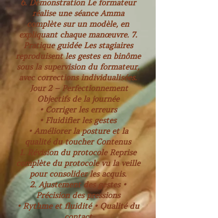
6. Démonstration Le formateur
réalise une séance Amma
complète sur un modèle, en
expliquant chaque manœuvre. 7.
Pratique guidée Les stagiaires
reproduisent les gestes en binôme
sous la supervision du formateur,
avec corrections individualisées.
Jour 2 – Perfectionnement
Objectifs de la journée
• Corriger les erreurs
• Fluidifier les gestes
• Améliorer la posture et la
qualité du toucher Contenus
1. Révision du protocole Reprise
complète du protocole vu la veille
pour consolider les acquis.
2. Ajustement des gestes •
Précision des pressions
• Rythme et fluidité • Qualité du
contact