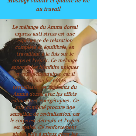
Massage vitalité et qualité de vie
au travail
Le mélange du Amma dorsal
express anti stress est une
expérience de relaxation
complète et équilibrée, en
travaillant à la fois sur le
corps et l’esprit. Ce mélange
apporte des bienfaits uniques
et complémentaires, car il
combine les effets
revitalisants et apaisants du
Amma dorsal avec les effets
calmants et énergétiques . Ce
soin combiné procure une
sensation de revitalisation, car
le corps est détendu et l’esprit
est apaisé. Ce renforcement
global aide à mieux gérer les