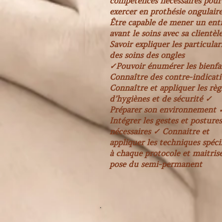
compétences nécessaires pour
exercer en prothésie ongulaire
Être capable de mener un ent
avant le soins avec sa clientèl
Savoir expliquer les particular
des soins des ongles
✓Pouvoir énumérer les bienfa
Connaître des contre-indicat
Connaître et appliquer les règ
d’hygiènes et de sécurité ✓
Préparer son environnement 
Intégrer les gestes et postures
nécessaires ✓ Connaitre et
appliquer les techniques spéci
à chaque protocole et maitrise
pose du semi-permanent