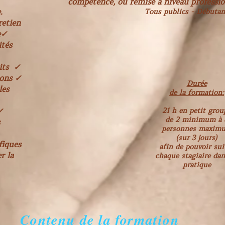
compétence, ou remise à niveau professi
.
Tous publics - Débutant
retien
e✓
ités
its ✓
ions ✓
Durée
les
de la formation:
✓
21 h en petit grou
de 2 minimum à 
personnes maxim
(sur 3 jours)
fiques
afin de pouvoir sui
r la
chaque stagiaire dan
pratique
Contenu de la formation​