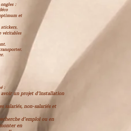
ongles :
déco
 optimum et
stickers.
e véritables
.
nt.
transporter.
r.
é :
avoir un projet d’installation
s salariés, non-salariés et
 recherche d’emploi ou en
 monter en