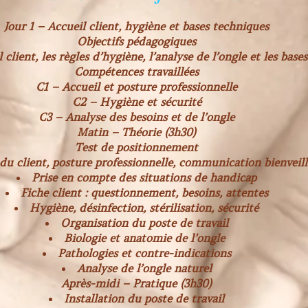
Jour 1 – Accueil client, hygiène et bases techniques
Objectifs pédagogiques
 client, les règles d’hygiène, l’analyse de l’ongle et les bases
Compétences travaillées
C1 – Accueil et posture professionnelle
C2 – Hygiène et sécurité
C3 – Analyse des besoins et de l’ongle
Matin – Théorie (3h30)
Test de positionnement
du client, posture professionnelle, communication bienveil
Prise en compte des situations de handicap
Fiche client : questionnement, besoins, attentes
Hygiène, désinfection, stérilisation, sécurité
Organisation du poste de travail
Biologie et anatomie de l’ongle
Pathologies et contre-indications
Analyse de l’ongle naturel
Après-midi – Pratique (3h30)
Installation du poste de travail