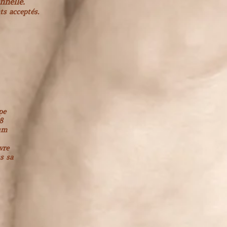
onnelle.
s acceptés.
pe
8
um
vre
s sa