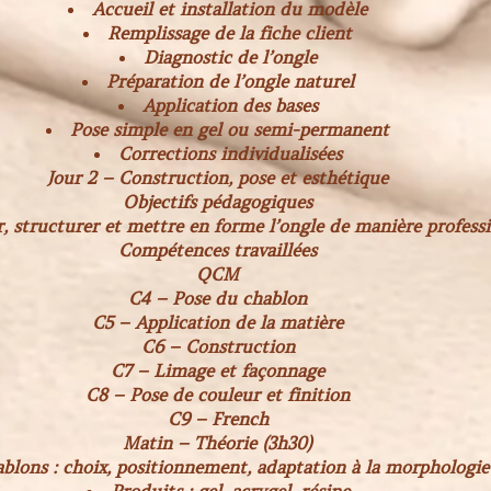
Accueil et installation du modèle
Remplissage de la fiche client
Diagnostic de l’ongle
Préparation de l’ongle naturel
Application des bases
Pose simple en gel ou semi-permanent
Corrections individualisées
Jour 2 – Construction, pose et esthétique
Objectifs pédagogiques
r, structurer et mettre en forme l’ongle de manière professi
Compétences travaillées
QCM
C4 – Pose du chablon
C5 – Application de la matière
C6 – Construction
C7 – Limage et façonnage
C8 – Pose de couleur et finition
C9 – French
Matin – Théorie (3h30)
blons : choix, positionnement, adaptation à la morphologie