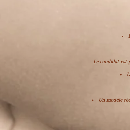
Le candidat est p
U
Un modèle réel