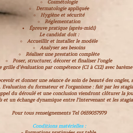
Cosmétologie
Dermatologie appliquée
Hygiène et sécurité
Réglementation
Épreuve pratique (après-midi)
Le candidat doit :
Accueillir et installer le modèle
Analyser ses besoins
Réaliser une prestation complète
Poser, structurer, décorer et finaliser l’ongle
e grille d’évaluation par compétence (C1 à C12) avec barème 
cevoir et donner une séance de soin de beauté des ongles, s
 Evaluation du formateur et l’organisme : fait par les stag
appel du déroulé et une conclusion viendront clôturer la jo
ifs et un échange dynamique entre l’intervenant et les stagi
Pour tous renseignements Tel 0659057979
Conditions matérielles :
- Formations pratiquées sur table