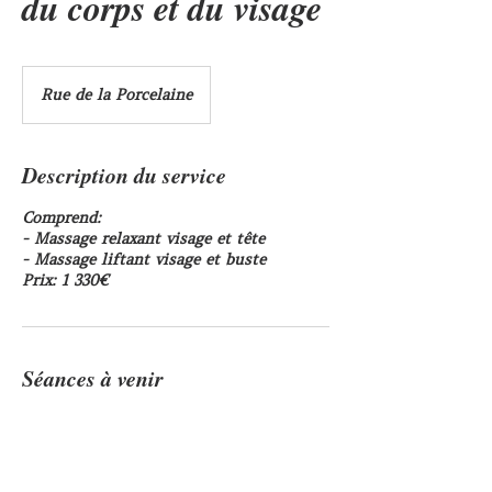
du corps et du visage
Rue de la Porcelaine
Description du service
Comprend:
- Massage relaxant visage et tête
- Massage liftant visage et buste
Prix: 1 330€
Séances à venir