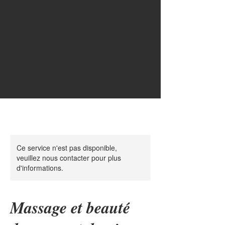
Ce service n'est pas disponible,
veuillez nous contacter pour plus
d'informations.
Massage et beauté