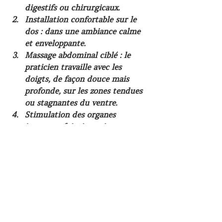
digestifs ou chirurgicaux.
Installation confortable sur le 
dos
 : dans une ambiance calme 
et enveloppante.
Massage abdominal ciblé
 : le 
praticien travaille avec les 
doigts, de façon douce mais 
profonde, sur les zones tendues 
ou stagnantes du ventre.
Stimulation des organes 
internes
 : foie, intestins, 
estomac, rate, reins… en suivant 
les circuits énergétiques.
Temps d’intégration
 : à la fin, 
un moment de repos permet au 
corps de s’aligner avec les effets 
du soin.
Chaque geste est adapté à votre 
rythme, dans un total respect de 