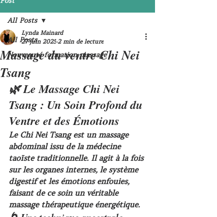
Post
All Posts
Lynda Mainard
All Posts
27 juin 2025
2 min de lecture
Massage du ventre Chi Nei
Nouveauté formation massage
Tsang
🌿 Le Massage Chi Nei 
Tsang : Un Soin Profond du 
Ventre et des Émotions
Le 
Chi Nei Tsang
 est un massage 
abdominal issu de la 
médecine 
taoïste traditionnelle
. Il agit à la fois 
sur les 
organes internes
, le 
système 
digestif
 et les 
émotions enfouies
, 
faisant de ce soin un véritable 
massage thérapeutique énergétique
.