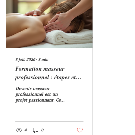
3 juil. 2026
∙
3
min
Formation masseur
professionnel : étapes et
conseils pour réussir
Devenir masseur
professionnel est un
projet passionnant. Ce
métier allie bien-être,
technique et relation
humaine. Si vous
souhaitez vous lancer, il
est essentiel de
4
0
connaître les étapes clés