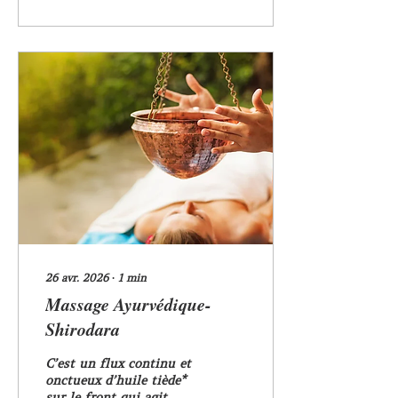
et les conseils pratiques
pour réussir. Je vous
guide pas à pas dans ce
parcours. Pourquoi
choisir une formation
masseur professionnel ?
La formation est la base
pour maîtriser les
techniques de massage.
Elle vous permet
d’acquérir des
compétences solides et
reconnues. Sans
formation, il est
difficile...
26 avr. 2026
∙
1
min
Massage Ayurvédique-
Shirodara
C’est un flux continu et
onctueux d’huile tiède*
sur le front qui agit