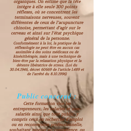
organiques. On estime que la tête
intègre à elle seule 300 points
réflexes, où se concentrent les
terminaisons nerveuses, souvent
différentes de ceux de l’acupuncture
chinoise, permettant d’agir sur le
cerveau et ainsi sur l’état psychique
général de la personne.
Conformément à la loi, la pratique de la
réflexologie ne peut être en aucun cas
assimilée à des soins médicaux ou de
kinésithérapie, mais à une technique de
bien-être par la relaxation physique et la
détente libératrice de stress. (Loi du
30.04.1946
, décret 60669 de l’article l.489 et
de l’arrêté du
8.10.1996)
Public concerné :
Cette formation vise les
entrepreneurs, les salariés et non-
salariés ainsi que tout public, y
compris ceux en recherche d’emploi
ou en reconversion professionnelle,
souhaitant monter en compétence, ou