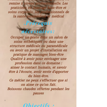
remise à niveau professionnelle. Les
praticiens en massage bien-être et
soins corporels, les professionnels de
la santé paramédical et médical
.Prérequis
nécessaires:
Occuper un poste dans un salon de
soins esthétiques ou dans une
structure médicale ou paramédicale
ou avoir un projet d’installation en
pratique de massages bien-être
Qualité
à avoir pour envisager une
profession dans ce domaine :
aimer le contact humain, et savoir
être à l'écoute, avoir envie d'apporter
du bien-êtr
e.
Ce métier ne peux s'effectuer que si
on aime ce qu'on fait.
Boissons chaudes offertes pendant les
pauses
Objectifs :