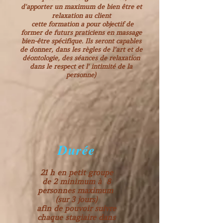
d'apporter un maximum de bien être et
relaxation au client
cette formation a pour objectif de
former de futurs praticiens en massage
bien-être spécifique. Ils seront capables
de donner, dans les règles de l’art et de
déontologie, des séances de relaxation
dans le respect et l' intimité de la
personne)
Durée
21 h en petit groupe
de 2 minimum à 8
personnes maximum
(sur 3 jours)
afin de pouvoir suivre
chaque stagiaire dans