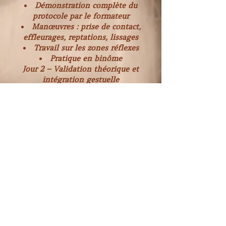
Démonstration complète du
protocole par le formateur
Manœuvres : prise de contact,
effleurages, reptations, lissages
Travail sur les zones réflexes
Pratique en binôme
Jour 2 – Validation théorique et
intégration gestuelle
Questionnaire de validation des
acquis théoriques
Révision de la veille
Changement de binôme
Intégration de l’ergonomie
Ajustement des gestes
JOUR 3 – Maîtrise progressive du
protocole complet et adaptation au
receveur
Objectifs pédagogiques du Jour 3
À l’issue de cette journée, le
stagiaire sera capable de :
Réaliser un protocole complet