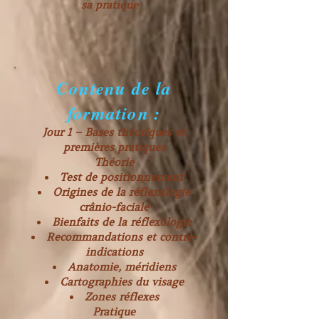
sa pratique
Contenu de la
formation :
Jour 1 – Bases théoriques et
premières pratiques
Théorie
Test de positionnement
Origines de la réflexologie
crânio-faciale
Bienfaits de la réflexologie
Recommandations et contre-
indications
Anatomie, méridiens
Cartographies du visage
Zones réflexes
Pratique