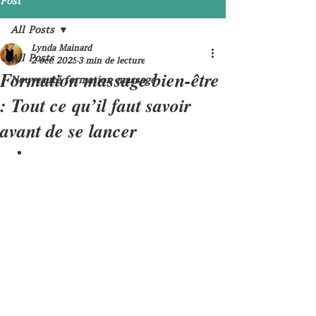
Post
All Posts
Lynda Mainard
All Posts
2 oct. 2025
3 min de lecture
Formation massage bien-être
Nouveauté formation massage
: Tout ce qu’il faut savoir
avant de se lancer