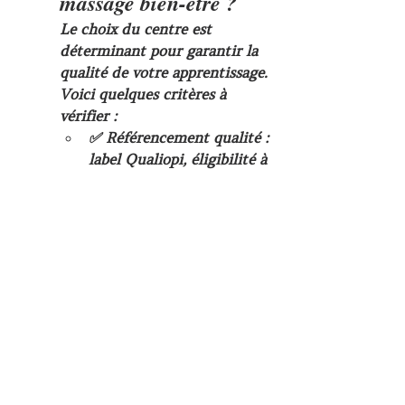
massage bien-être ?
Le choix du centre est 
déterminant pour garantir la 
qualité de votre apprentissage. 
Voici quelques critères à 
vérifier :
✅ 
Référencement qualité
 : 
label Qualiopi, éligibilité à 
des financements (CPF, 
OPCO, FAF).
✅ 
Encadrement par des 
professionnels 
expérimentés
 avec une 
pédagogie adaptée.
✅ 
Programme complet et 
progressif
, alternant 
théorie et pratique.
✅ 
Petits groupes de 
stagiaires
 pour favoriser la 