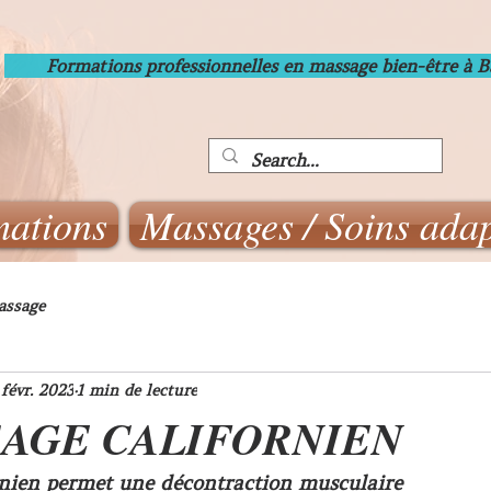
Formations professionnelles en massage bien-être à 
ations
Massages / Soins adap
assage
 févr. 2023
1 min de lecture
SAGE CALIFORNIEN
nien permet une décontraction musculaire