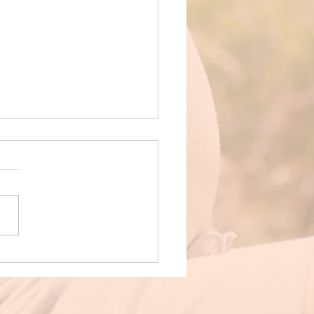
ation drainage
atique esthétique