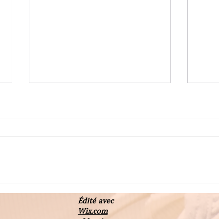
Massage Ayurvédique-
Form
Shirodara
lymph
Édité avec
Wix.com