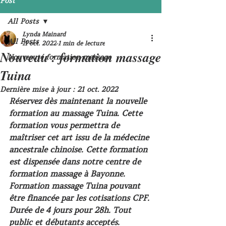
Post
All Posts
Lynda Mainard
All Posts
11 oct. 2022
1 min de lecture
Nouveau : formation massage
Nouveauté formation massage
Tuina
Dernière mise à jour :
21 oct. 2022
Réservez dès maintenant la nouvelle 
formation au massage Tuina. Cette 
formation vous permettra de 
maîtriser cet art issu de la médecine 
ancestrale chinoise. Cette formation 
est dispensée dans notre centre de 
formation massage à Bayonne. 
Formation massage Tuina pouvant 
être financée par les cotisations CPF. 
Durée de 4 jours pour 28h. Tout 
public et débutants acceptés. 