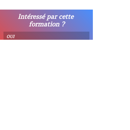
Intéressé par cette 
formation ?
OUI
NON
Réservez sur notre site !
Réserver
Formation massage chinois
médecine chinoise
Tuina
massage tuina
Nouveauté formation massage